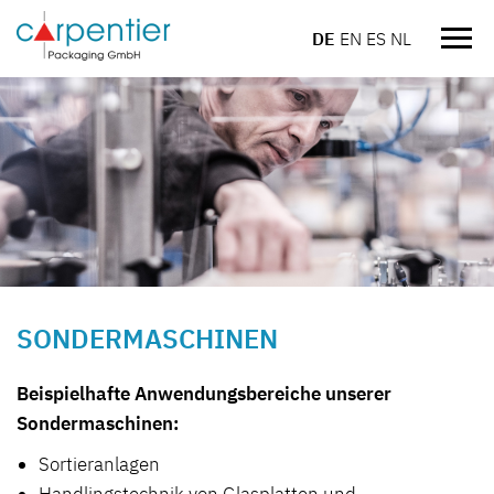
DE
EN
ES
NL
Navi
einb
SONDERMASCHINEN
Beispielhafte Anwendungsbereiche unserer
Sondermaschinen:
Sortieranlagen